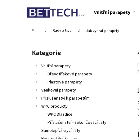
K
Přejít
na
o
Vnitřní parapety
obsah
Zpět
Zpět
š
do
do
í
Domů
Rady a tipy
Jak vybrat parapety
obchodu
obchodu
k
P
o
Přeskočit
Kategorie
s
kategorie
t
Vnitřní parapety
r
Dřevotřískové parapety
a
Plastové parapety
n
Venkovní parapety
n
Příslušenství k parapetům
í
WPC produkty
p
WPC Dlaždice
a
Příslušenství - zakončovací lišty
n
Samolepící krycí lišty
e
Horizontální žaluzie