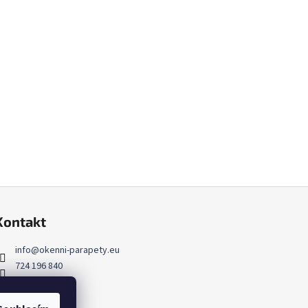
Kontakt
info
@
okenni-parapety.eu
724 196 840