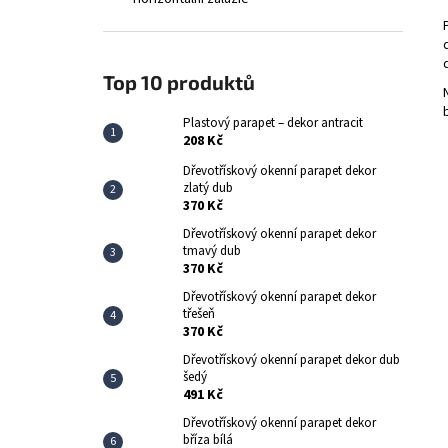
PLASTOVÝ PARAPET – DEKOR ANTRACIT
l
208 Kč
Top 10 produktů
Plastový parapet – dekor antracit
208 Kč
Dřevotřískový okenní parapet dekor
zlatý dub
370 Kč
Dřevotřískový okenní parapet dekor
tmavý dub
370 Kč
Dřevotřískový okenní parapet dekor
třešeň
370 Kč
Dřevotřískový okenní parapet dekor dub
šedý
491 Kč
Dřevotřískový okenní parapet dekor
bříza bílá