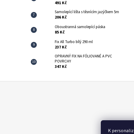
491 Kč
Samolepící lišta s těsnícím jazýčkem 5m
206 Kč
Oboustranná samolepící páska
85 Kč
Fix All Turbo bílý 290 ml
237 Kč
OPRAVNÝ FIX NA FÓLIOVANÉ A PVC
POVRCHY
347 Kč
Z
á
p
a
t
í
K personaliz