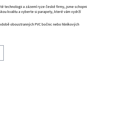
KENNÍ PARAPET DEKOR
té technologii a zázemí ryze české firmy, jsme schopni
kou kvalitu a vyberte si parapety, které vám vydrží
odobě oboustranných PVC bočnic nebo hliníkových