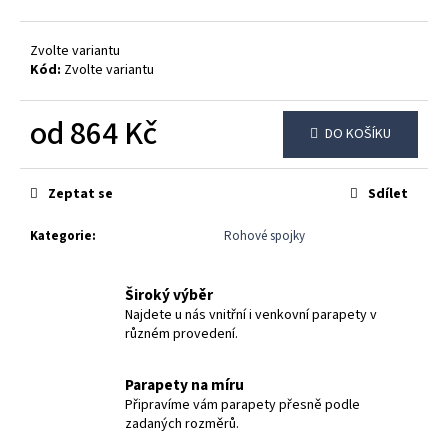
č
u
j
Zvolte variantu
e
Kód:
Zvolte variantu
m
e
od
864 Kč
DO KOŠÍKU
Měrná
DŘEVOTŘÍSKOVÝ
cena:
OKENNÍ
Zeptat se
Sdílet
PARAPET
DEKOR
Kategorie
:
Rohové spojky
ZLATÝ
DUB
370
Široký výběr
Kč
Najdete u nás vnitřní i venkovní parapety v
různém provedení.
Parapety na míru
Připravíme vám parapety přesně podle
zadaných rozměrů.