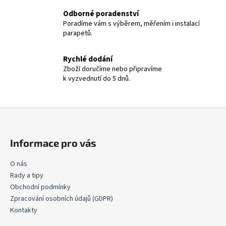
Odborné poradenství
Poradíme vám s výběrem, měřením i instalací
parapetů.
Rychlé dodání
Zboží doručíme nebo připravíme
k vyzvednutí do 5 dnů.
Z
á
p
Informace pro vás
a
t
O nás
Rady a tipy
í
Obchodní podmínky
Zpracování osobních údajů (GDPR)
Kontakty