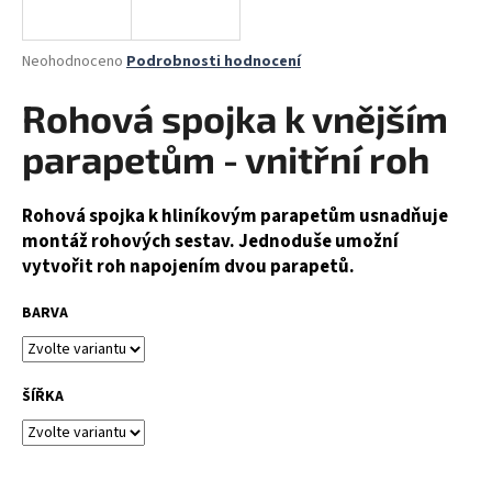
a
j
Průměrné
Neohodnoceno
Podrobnosti hodnocení
í
hodnocení
produktu
Rohová spojka k vnějším
t
je
?
0,0
parapetům - vnitřní roh
z
5
hvězdiček.
Rohová spojka k hliníkovým parapetům usnadňuje
montáž rohových sestav. Jednoduše umožní
HLEDAT
vytvořit roh napojením dvou parapetů.
BARVA
D
o
ŠÍŘKA
p
o
r
u