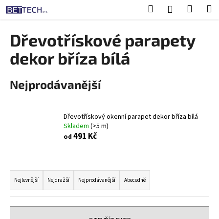
K
Přejít
Hledat
Nákup
M
Přihlášení
na
o
obsah
Zpět
Zpět
košík
š
Dřevotřískové parapety
í
C
dekor bříza bílá
k
o
p
Nejprodávanější
o
t
ř
Dřevotřískový okenní parapet dekor bříza bílá
Skladem
(>5 m)
e
491 Kč
od
b
u
j
Ř
e
a
Nejlevnější
Nejdražší
Nejprodávanější
Abecedně
t
z
e
e
n