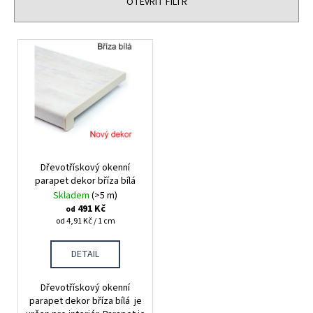
n
OTEVŘÍT FILTR
a
í
j
p
V
í
r
ý
t
o
p
?
d
i
u
s
k
p
t
r
ů
HLEDAT
Dřevotřískový okenní
o
parapet dekor bříza bílá
d
Skladem
(>5 m)
u
491 Kč
od
Měrná
D
od 4,91 Kč / 1 cm
k
cena:
o
t
p
DETAIL
ů
o
r
Dřevotřískový okenní
u
parapet dekor bříza bílá je