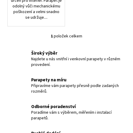
č
určen pro interiér. Parapet je
odolný vůči mechanickému
u
poškození a velmi snadno
j
se udržuje....
e
m
e
1
položek celkem
O
v
DŘEVOTŘÍSKOVÝ
l
Široký výběr
OKENNÍ
á
Najdete u nás vnitřní i venkovní parapety v různém
PARAPET
provedení.
d
DEKOR
TŘEŠEŇ
a
c
370
Parapety na míru
Kč
í
Připravíme vám parapety přesně podle zadaných
p
rozměrů.
r
v
Odborné poradenství
k
Poradíme vám s výběrem, měřením i instalací
y
parapetů.
v
ý