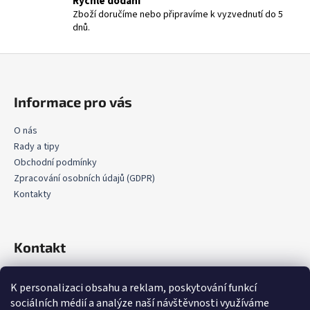
Rychlé dodání
p
Zboží doručíme nebo připravíme k vyzvednutí do 5
i
dnů.
s
u
Z
á
p
Informace pro vás
a
t
O nás
Rady a tipy
í
Obchodní podmínky
Zpracování osobních údajů (GDPR)
Kontakty
Kontakt
info
@
okenni-parapety.eu
K personalizaci obsahu a reklam, poskytování funkcí
724 196 840
sociálních médií a analýze naší návštěvnosti využíváme