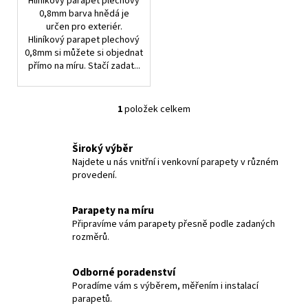
Hliníkový parapet plechový
č
0,8mm barva hnědá je
u
určen pro exteriér.
j
Hliníkový parapet plechový
e
0,8mm si můžete si objednat
m
přímo na míru. Stačí zadat...
e
1
položek celkem
O
PLASTOVÝ
PARAPET
v
–
l
Široký výběr
DEKOR
á
Najdete u nás vnitřní i venkovní parapety v různém
ANTRACIT
provedení.
d
208
a
Kč
c
Parapety na míru
í
Připravíme vám parapety přesně podle zadaných
p
rozměrů.
r
v
Odborné poradenství
k
Poradíme vám s výběrem, měřením i instalací
y
parapetů.