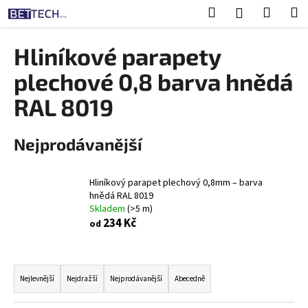
K
Přejít
Hledat
Nákup
M
Přihlášení
na
o
obsah
Zpět
Zpět
košík
š
Hliníkové parapety
í
C
plechové 0,8 barva hnědá
k
o
RAL 8019
p
o
Nejprodávanější
t
ř
e
Hliníkový parapet plechový 0,8mm – barva
hnědá RAL 8019
b
Skladem
(>5 m)
u
234 Kč
od
j
e
Ř
t
a
Nejlevnější
Nejdražší
Nejprodávanější
Abecedně
e
z
n