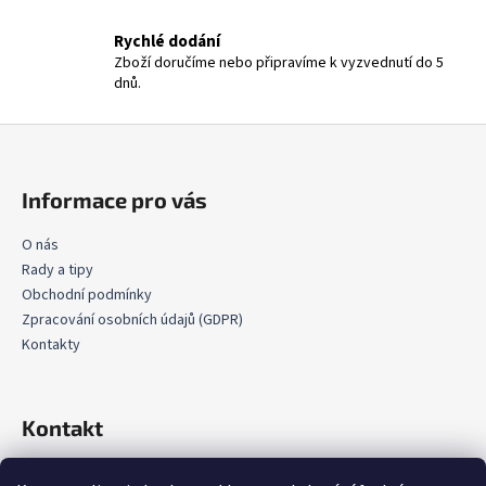
v
ý
Rychlé dodání
p
Zboží doručíme nebo připravíme k vyzvednutí do 5
i
dnů.
s
u
Z
á
p
Informace pro vás
a
t
O nás
Rady a tipy
í
Obchodní podmínky
Zpracování osobních údajů (GDPR)
Kontakty
Kontakt
info
@
okenni-parapety.eu